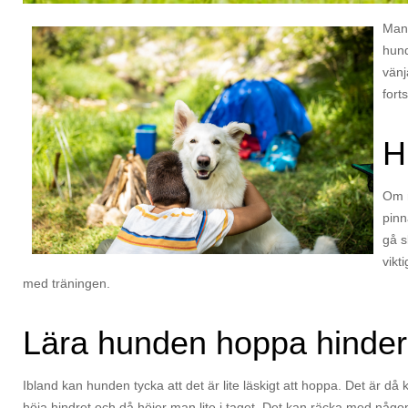
Man 
hund
vänj
fort
H
Om m
pinn
gå s
vikt
med träningen.
Lära hunden hoppa hinder
Ibland kan hunden tycka att det är lite läskigt att hoppa. Det är då
höja hindret och då höjer man lite i taget. Det kan räcka med någon