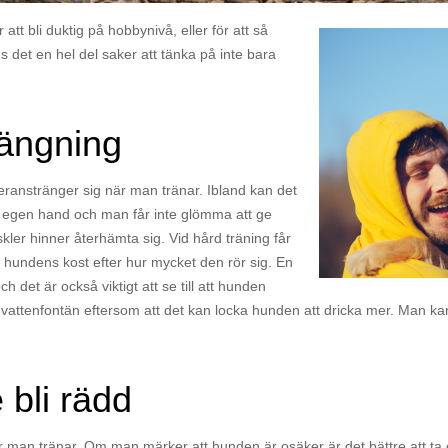
tt bli duktig på hobbynivå, eller för att så
s det en hel del saker att tänka på inte bara
rängning
 överanstränger sig när man tränar. Ibland kan det
 på egen hand och man får inte glömma att ge
kler hinner återhämta sig. Vid hård träning får
 hundens kost efter hur mycket den rör sig. En
det är också viktigt att se till att hunden
en vattenfontän eftersom att det kan locka hunden att dricka mer. Man kan
 bli rädd
är man tränar. Om man märker att hunden är osäker är det bättre att ta ett