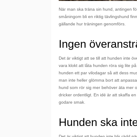
När man ska träna sin hund, antingen för a
småningom bli en riktig tävlingshund finn
gällande hur träningen genomförs.
Ingen överanst
Det är viktigt att se till att hunden inte
vara klokt att låta hunden röra sig lite
hunden ett par vilodagar så att dess mus
man inte heller glömma bort att anpassa
hund som rör sig mer behöver äta mer och 
dricker ordentligt. En idé är att skaffa 
godare smak.
Hunden ska inte
Det är viktigt att hunden inte blir rädd n