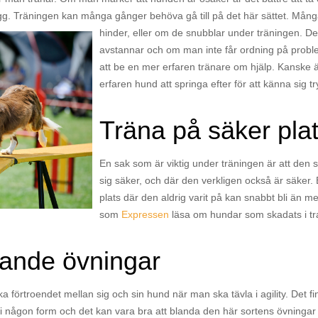
gg. Träningen kan många gånger behöva gå till på det här sättet. Mån
hinder, eller om de snubblar under träningen. D
avstannar och om man inte får ordning på proble
att be en mer erfaren tränare om hjälp. Kanske 
erfaren hund att springa efter för att känna sig try
Träna på säker pla
En sak som är viktig under träningen är att den
sig säker, och där den verkligen också är säker.
plats där den aldrig varit på kan snabbt bli än me
som
Expressen
läsa om hundar som skadats i tra
kande övningar
stärka förtroendet mellan sig och sin hund när man ska tävla i agility. Det 
 i någon form och det kan vara bra att blanda den här sortens övninga