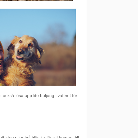
 också lösa upp lite buljong i vattnet för
 steg eller två tillbaka för att komma till