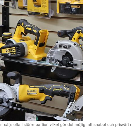
äljs ofta i större partier, vilket gör det möjligt att snabbt och prisvärt