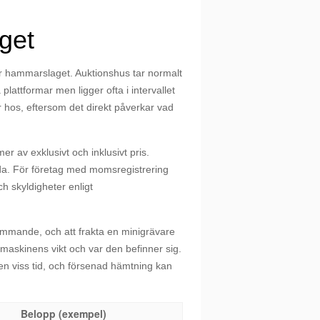
get
er hammarslaget. Auktionshus tar normalt
 plattformar men ligger ofta i intervallet
lar hos, eftersom det direkt påverkar vad
r av exklusivt och inklusivt pris.
da. För företag med momsregistrering
h skyldigheter enligt
ymmande, och att frakta en minigrävare
 maskinens vikt och var den befinner sig.
en viss tid, och försenad hämtning kan
Belopp (exempel)