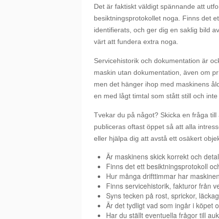
Det är faktiskt väldigt spännande att utf
besiktningsprotokollet noga. Finns det et
identifierats, och ger dig en saklig bild
värt att fundera extra noga.
Servicehistorik och dokumentation är ocks
maskin utan dokumentation, även om priset
men det hänger ihop med maskinens ålde
en med lågt timtal som stått still och inte 
Tvekar du på något? Skicka en fråga till 
publiceras oftast öppet så att alla intre
eller hjälpa dig att avstå ett osäkert obj
Är maskinens skick korrekt och detal
Finns det ett besiktningsprotokoll och
Hur många drifttimmar har maskinen,
Finns servicehistorik, fakturor från
Syns tecken på rost, sprickor, läckag
Är det tydligt vad som ingår i köpet
Har du ställt eventuella frågor till au