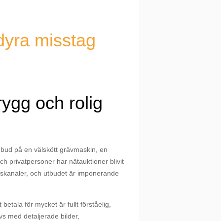
dyra misstag
rygg och rolig
 ett bud på en välskött grävmaskin, en
 privatpersoner har nätauktioner blivit
ffärskanaler, och utbudet är imponerande
etala för mycket är fullt förståelig,
vs med detaljerade bilder,