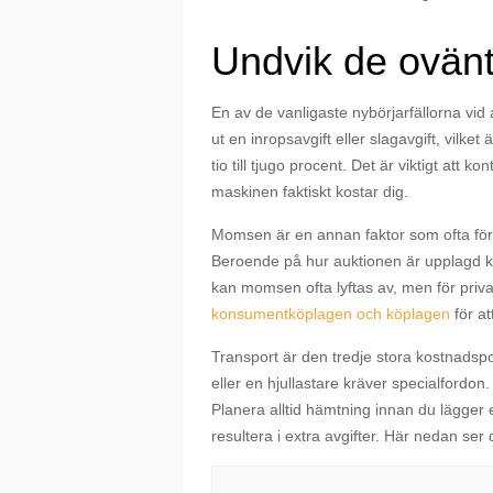
Undvik de ovänta
En av de vanligaste nybörjarfällorna vi
ut en inropsavgift eller slagavgift, vilke
tio till tjugo procent. Det är viktigt att
maskinen faktiskt kostar dig.
Momsen är en annan faktor som ofta förbis
Beroende på hur auktionen är upplagd k
kan momsen ofta lyftas av, men för priva
konsumentköplagen och köplagen
för at
Transport är den tredje stora kostnadsp
eller en hjullastare kräver specialfordo
Planera alltid hämtning innan du lägger 
resultera i extra avgifter. Här nedan ser