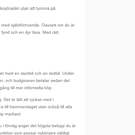
skostnader utan att tumma på
n med självförtroende. Oavsett om du är
ra fynd och en dyr läxa. Med rätt
set med en starttid och en sluttid. Under
er, och budgivaren betalar sedan det
gång till mer informella köp.
Det är lätt att ryckas med i
 till hammarslaget utan också till alla
köp markant.
u i förväg anger det högsta belopp du är
 funktion som passar nybörjare väldigt