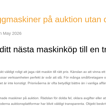
gmaskiner på auktion utan 
h May 2026
ditt nästa maskinköp till en t
skt väldigt roligt att jaga rätt maskin till rätt pris. Känslan av att vinna
ssar verksamheten perfekt är svår att slå. För många småföretagare och
det är inte konstigt. Prisnivåerna är ofta betydligt bättre än i vanliga a
e maskiner på auktion. Rädslan för dolda fel, oklara avgifter eller att b
derna auktionsplattformar har blivit väldigt transparenta. Objekt beskri