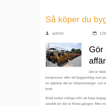
Så köper du byg
admin
12t
Gör 
affär
Det är fakti
kompressor eller ett byggverktyg som pa
en självklar del av inköpsstrategin, och 
brett.
Ändå tvekar många inför att köpa begagnad
särskilt om det är första gången. Men mo