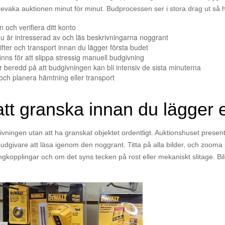
bevaka auktionen minut för minut. Budprocessen ser i stora drag ut så h
 och verifiera ditt konto
du är intresserad av och läs beskrivningarna noggrant
ter och transport innan du lägger första budet
ns för att slippa stressig manuell budgivning
 beredd på att budgivningen kan bli intensiv de sista minuterna
d och planera hämtning eller transport
 att granska innan du lägger 
udgivningen utan att ha granskat objektet ordentligt. Auktionshuset prese
budgivare att läsa igenom den noggrant. Titta på alla bilder, och zooma 
angkopplingar och om det syns tecken på rost eller mekaniskt slitage. B