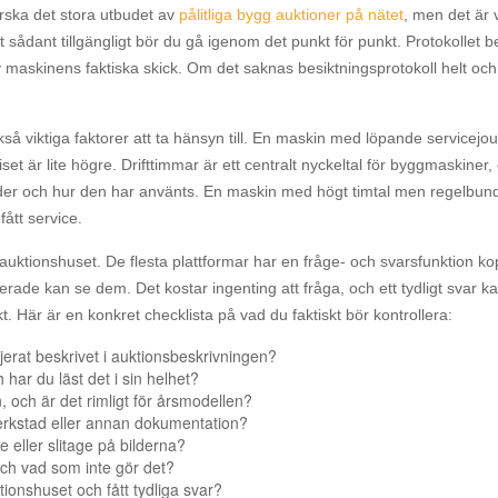
orska det stora utbudet av
pålitliga bygg auktioner på nätet
, men det är v
t sådant tillgängligt bör du gå igenom det punkt för punkt. Protokollet b
 av maskinens faktiska skick. Om det saknas besiktningsprotokoll helt oc
å viktiga faktorer att ta hänsyn till. En maskin med löpande servicejour
 är lite högre. Drifttimmar är ett centralt nyckeltal för byggmaskiner, o
r och hur den har använts. En maskin med högt timtal men regelbundet
fått service.
auktionshuset. De flesta plattformar har en fråge- och svarsfunktion kop
sserade kan se dem. Det kostar ingenting att fråga, och ett tydligt svar k
ekt. Här är en konkret checklista på vad du faktiskt bör kontrollera:
jerat beskrivet i auktionsbeskrivningen?
 har du läst det i sin helhet?
 och är det rimligt för årsmodellen?
 verkstad eller annan dokumentation?
e eller slitage på bilderna?
 och vad som inte gör det?
ktionshuset och fått tydliga svar?