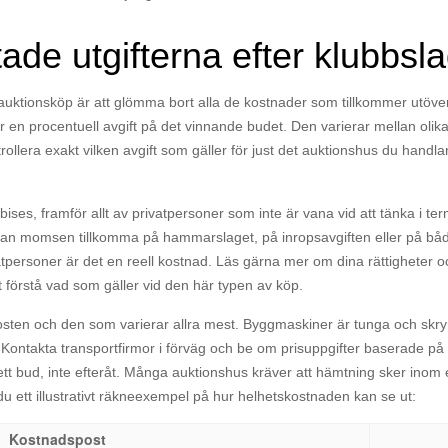
de utgifterna efter klubbsla
d auktionsköp är att glömma bort alla de kostnader som tillkommer utöv
t är en procentuell avgift på det vinnande budet. Den varierar mellan olika
 kontrollera exakt vilken avgift som gäller för just det auktionshus du hand
es, framför allt av privatpersoner som inte är vana vid att tänka i terme
an momsen tillkomma på hammarslaget, på inropsavgiften eller på bå
tpersoner är det en reell kostnad. Läs gärna mer om dina rättigheter oc
t förstå vad som gäller vid den här typen av köp.
osten och den som varierar allra mest. Byggmaskiner är tunga och skr
n. Kontakta transportfirmor i förväg och be om prisuppgifter baserade på
ett bud, inte efteråt. Många auktionshus kräver att hämtning sker inom 
 du ett illustrativt räkneexempel på hur helhetskostnaden kan se ut:
Kostnadspost