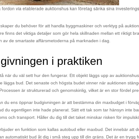
ordon via etablerade auktionshus kan företag sänka sina investering
unskaper du behöver för att handla byggmaskiner och verktyg på auktio
are finns det viktiga detaljer som gör hela skillnaden mellan ett riktigt b
 en av de smartaste affärsmetoderna på marknaden i dag.
givningen i praktiken
rstå när du väl sett hur den fungerar. Ett objekt läggs upp av auktionshu
e lägga bud. Det senaste och högsta budet vinner när auktionen stäng
 Processen är strukturerad och genomskinlig, vilket är en stor fördel pre
an du ens öppnar budgivningen är att bestämma din maxbudget i förväg. 
 du egentligen inte hade planerat. Sätt ett tak som tar hänsyn inte bara
s och transport. Håller du dig till det taket minskar risken för impuls
rbjuder en funktion som kallas autobud eller maxbud. Det innebär att d
dan automatiskt bud åt dig i små steg upp till din gräns. Det är en trygg