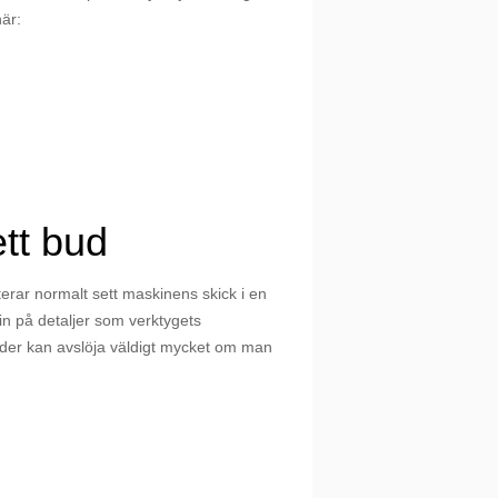
är:
ett bud
nterar normalt sett maskinens skick i en
in på detaljer som verktygets
ilder kan avslöja väldigt mycket om man